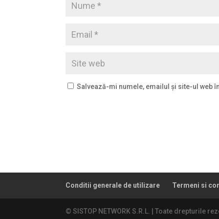
Salvează-mi numele, emailul și site-ul web î
Conditii generale de utilizare
Termeni si con
© SISTOP NETWORK S.R.L. | Toate drepturile rez