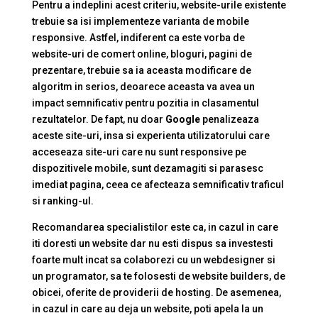
Pentru a indeplini acest criteriu, website-urile existente
trebuie sa isi implementeze varianta de mobile
responsive. Astfel, indiferent ca este vorba de
website-uri de comert online, bloguri, pagini de
prezentare, trebuie sa ia aceasta modificare de
algoritm in serios, deoarece aceasta va avea un
impact semnificativ pentru pozitia in clasamentul
rezultatelor. De fapt, nu doar
Google
penalizeaza
aceste site-uri, insa si experienta utilizatorului care
acceseaza site-uri care nu sunt responsive pe
dispozitivele mobile, sunt dezamagiti si parasesc
imediat pagina, ceea ce afecteaza semnificativ traficul
si ranking-ul.
Recomandarea specialistilor este ca, in cazul in care
iti doresti un website dar nu esti dispus sa investesti
foarte mult incat sa colaborezi cu un webdesigner si
un programator, sa te folosesti de website builders, de
obicei, oferite de providerii de hosting. De asemenea,
in cazul in care au deja un website, poti apela la un